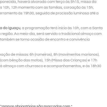
arecida, haverá alvorada com terço às 5h15, missa da
s 10h, 12h momento com as famílias, coroação às 15h,
rramento às 19h30, seguida de procissão luminosa até a
a do Iguaçu
, a programação terá início às 10h, com a Santa
a região. Ao meio-dia, será servido o tradicional almoço com
e também se torna ocasião de encontro e convivência
ação de missas: 6h (romeiros), 8h (movimentos marianos),
(com bênção das motos), 15h (Missa das Crianças) e 17h
verá almoço com churrasco e acompanhamentos, e às 18h30
Campos obrigatórios são marcados com
*