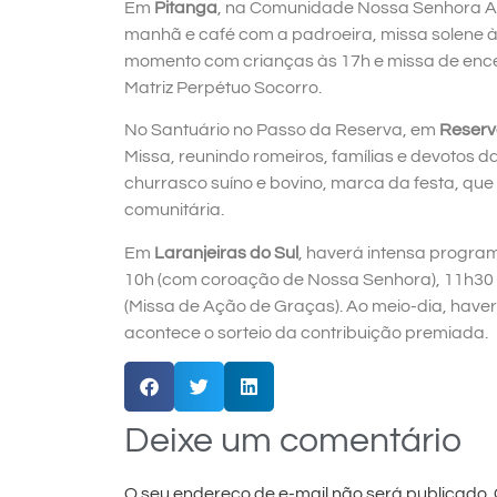
Em
Pitanga
, na Comunidade Nossa Senhora Ap
manhã e café com a padroeira, missa solene à
momento com crianças às 17h e missa de ence
Matriz Perpétuo Socorro.
No Santuário no Passo da Reserva, em
Reserv
Missa, reunindo romeiros, famílias e devotos d
churrasco suíno e bovino, marca da festa, qu
comunitária.
Em
Laranjeiras do Sul
, haverá intensa program
10h (com coroação de Nossa Senhora), 11h30 
(Missa de Ação de Graças). Ao meio-dia, ha
acontece o sorteio da contribuição premiada.
Deixe um comentário
O seu endereço de e-mail não será publicado.