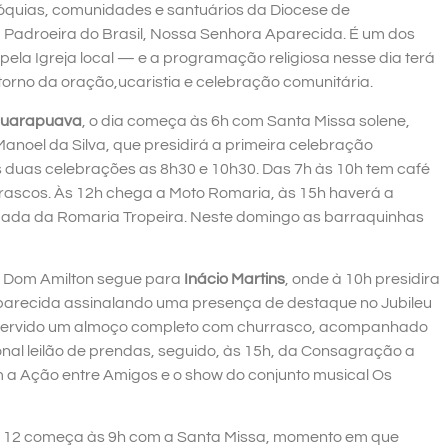
óquias, comunidades e santuários da Diocese de
 Padroeira do Brasil, Nossa Senhora Aparecida. É um dos
la Igreja local — e a programação religiosa nesse dia terá
 torno da oração,ucaristia e celebração comunitária.
Guarapuava
, o dia começa às 6h com Santa Missa solene,
noel da Silva, que presidirá a primeira celebração
s duas celebrações as 8h30 e 10h30. Das 7h às 10h tem café
urrascos. Às 12h chega a Moto Romaria, às 15h haverá a
ada da Romaria Tropeira. Neste domingo as barraquinhas
 Dom Amilton segue para
Inácio Martins
, onde à 10h presidira
parecida assinalando uma presença de destaque no Jubileu
á servido um almoço completo com churrasco, acompanhado
cional leilão de prendas, seguido, às 15h, da Consagração a
 a Ação entre Amigos e o show do conjunto musical Os
a 12 começa às 9h com a Santa Missa, momento em que