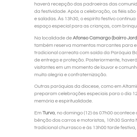
haverá recepção das padroeiras das comunid
da festividade. Após a celebração, os fiéis s
e saladas. Às 13h30, o espírito festivo contin
espaço especial para as crianças, com brinqu
Na localidade de
Afonso Camargo (bairro Jor
também reserva momentos marcantes para esse
tradicional carreata com saída da Paróquia B
de entrega e proteção. Posteriormente, haver
visitantes em um momento de louvor e comun
muita alegria e confraternização.
Outras paróquias da diocese, como em Altami
preparam celebrações especiais para o dia 12.
memória e espiritualidade.
Em
Turvo
, no domingo (12) às 07h00 acontece
bênção dos carros e motoristas, 10h30 Santa 
tradicional churrasco e às 13h00 tarde festiva