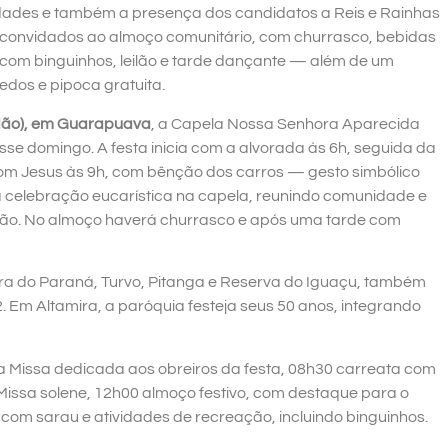
ades e também a presença dos candidatos a Reis e Rainhas
ão convidados ao almoço comunitário, com churrasco, bebidas
ua com binguinhos, leilão e tarde dançante — além de um
edos e pipoca gratuita.
dão), em Guarapuava
, a Capela Nossa Senhora Aparecida
 domingo. A festa inicia com a alvorada às 6h, seguida da
om Jesus às 9h, com bênção dos carros — gesto simbólico
á celebração eucarística na capela, reunindo comunidade e
hão. No almoço haverá churrasco e após uma tarde com
ra do Paraná, Turvo, Pitanga e Reserva do Iguaçu, também
 Em Altamira, a paróquia festeja seus 50 anos, integrando
 a Missa dedicada aos obreiros da festa, 08h30 carreata com
Missa solene, 12h00 almoço festivo, com destaque para o
, com sarau e atividades de recreação, incluindo binguinhos.