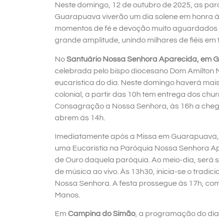
Neste domingo, 12 de outubro de 2025, as par
Guarapuava viverão um dia solene em honra à
momentos de fé e devoção muito aguardados pe
grande amplitude, unindo milhares de fiéis em
No
Santuário Nossa Senhora Aparecida, em 
celebrada pelo bispo diocesano Dom Amilton Ma
eucarística do dia. Neste domingo haverá mai
colonial, a partir das 10h tem entrega dos ch
Consagração a Nossa Senhora, às 16h a cheg
abrem às 14h.
Imediatamente após a Missa em Guarapuava,
uma Eucaristia na Paróquia Nossa Senhora A
de Ouro daquela paróquia. Ao meio-dia, ser
de música ao vivo. Às 13h30, inicia-se o tradi
Nossa Senhora. A festa prossegue às 17h, com
Manos.
Em
Campina do Simão
, a programação do di