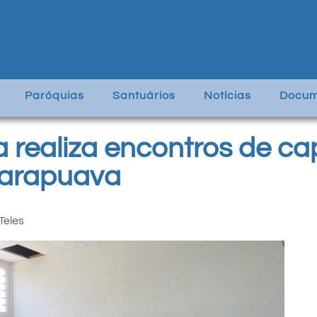
Paróquias
Santuários
Notícias
Docum
a realiza encontros de c
uarapuava
Teles