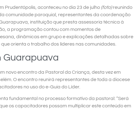
em Prudentópolis, aconteceu no dia 23 de julho
(foto)
reunindo
s da comunidade paroquial, representantes da coordenação
Guarapuava, instituição que presta assessoria técnica à
sião, a programação contou com momentos de
ocesana, dinâmicas em grupo e explicações detalhadas sobre
é que orienta o trabalho dos líderes nas comunidades.
m Guarapuava
um novo encontro da Pastoral da Criança, desta vez em
lém. O encontro reunirá representantes de toda a diocese
itadores no uso do e-Guia do Líder.
nta fundamental no processo formativo da pastoral: “Será
que os capacitadores possam multiplicar este conteúdo em