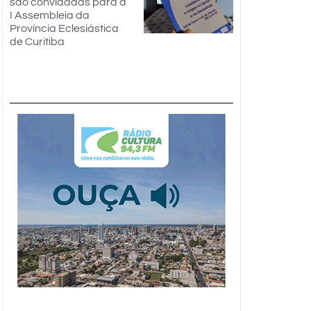
são convidadas para a
I Assembleia da
Província Eclesiástica
de Curitiba