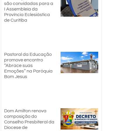
são convidadas para a
I Assembleia da
Província Eclesiástica
de Curitiba
Pastoral da Educação
promove encontro
“Abrace suas
Emoções” na Paróquia
Bom Jesus
Dom Amilton renova
composição do
Conselho Presbiteral da
Diocese de