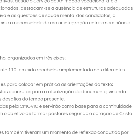
tivas, desde o Serviço de Animação Vocacional até a
cionados, destacam-se a ausência de estruturas adequadas
tiva e as questões de saúde mental dos candidatos, a
is e a necessidade de maior integração entre o seminário e
s
o, organizados em três eixos:
nto 110 tem sido recebido e implementado nas diferentes
ades para colocar em prática as orientações do texto;
tas concretas para a atualização do documento, visando
 desafios do tempo presente.
adas pela CMOVIC e servirão como base para a continuidade
 o objetivo de formar pastores segundo o coração de Cristo
tes também tiveram um momento de reflexão conduzido por