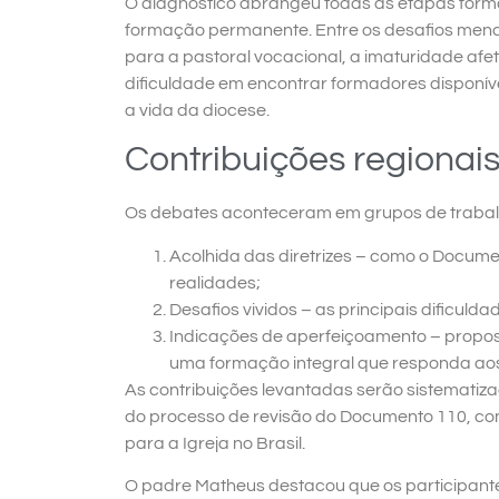
O diagnóstico abrangeu todas as etapas forma
formação permanente. Entre os desafios men
para a pastoral vocacional, a imaturidade afe
dificuldade em encontrar formadores disponíve
a vida da diocese.
Contribuições regionai
Os debates aconteceram em grupos de trabalh
Acolhida das diretrizes – como o Docume
realidades;
Desafios vividos – as principais dificuld
Indicações de aperfeiçoamento – propos
uma formação integral que responda aos
As contribuições levantadas serão sistematiz
do processo de revisão do Documento 110, com
para a Igreja no Brasil.
O padre Matheus destacou que os participan