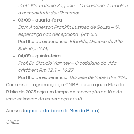
Prof.ª Me. Patrícia Zaganin
–
O ministério de Paulo e
a comunidade dos Romanos
03/09 – quarta-feira
Dom Andherson Franklin Lustosa de Souza
–
“A
esperança não decepciona” (Rm 5,5)
Partilha de experiência:
Efanildo, Diocese do Alto
Solimões (AM)
04/09 – quinta-feira
Prof. Dr. Claudio Vianney
–
O cotidiano da vida
cristã em Rm 12,1 – 16,27
Partilha de experiência:
Diocese de Imperatriz (MA)
Com essa programação, a CNBB deseja que o Mês da
Bíblia de 2025 seja um tempo de renovação da fé e de
fortalecimento da esperança cristã.
Acesse (
aqui o texto-base do Mês da Bíblia
).
CNBB