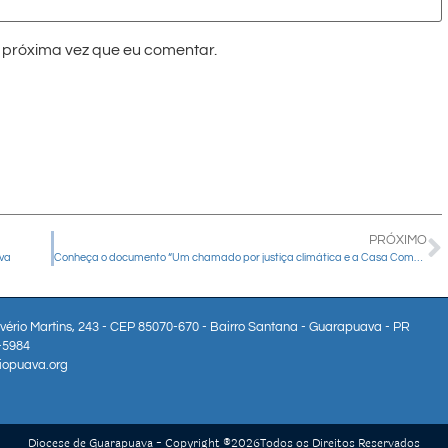
próxima vez que eu comentar.
PRÓXIMO
ava
Conheça o documento “Um chamado por justiça climática e a Casa Comum” com visão da Igreja do hemisfério sul sobre a COP30
lvério Martins, 243 - CEP 85070-670 - Bairro Santana - Guarapuava - PR
3-5984
iopuava.org
Diocese de Guarapuava - Copyright ®
2026
Todos os Direitos Reservados