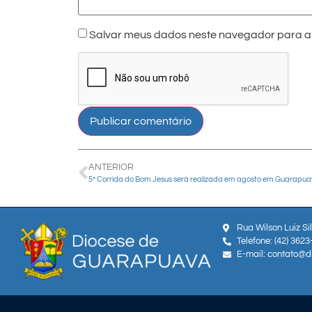
Salvar meus dados neste navegador para a 
ANTERIOR
5ª Corrida do Bom Jesus será realizada em agosto em Guarapu
Rua Wilson Luiz Si
Telefone: (42) 362
E-mail: contato@d