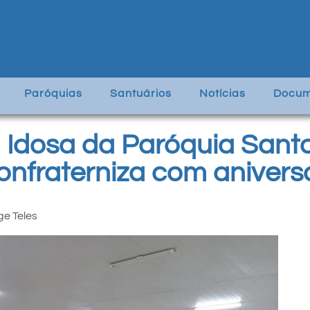
Paróquias
Santuários
Notícias
Docum
 Idosa da Paróquia Santo
onfraterniza com anivers
ge Teles