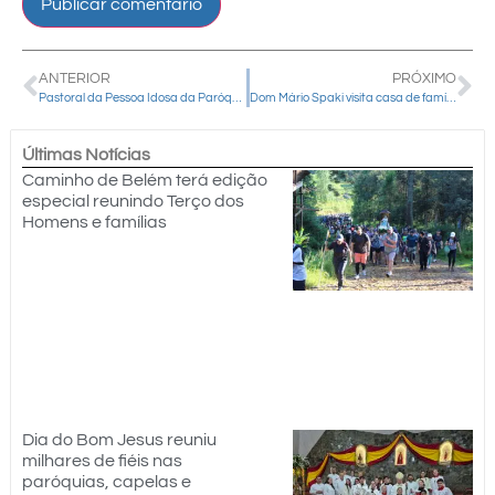
ANTERIOR
PRÓXIMO
Pastoral da Pessoa Idosa da Paróquia Santos Anjos realiza reunião mensal e confraterniza com aniversariantes
Dom Mário Spaki visita casa de família guineense e vivencia realidade de simplicidade e fé na Guiné-Bissau
Últimas Notícias
Caminho de Belém terá edição
especial reunindo Terço dos
Homens e famílias
Dia do Bom Jesus reuniu
milhares de fiéis nas
paróquias, capelas e