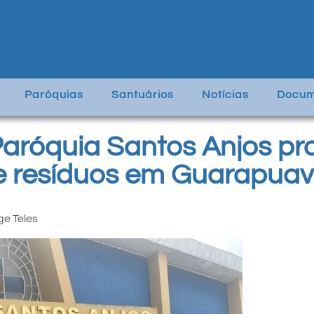
Paróquias
Santuários
Notícias
Docum
Paróquia Santos Anjos p
de resíduos em Guarapua
ge Teles