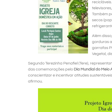
reciclávei
televisores
Também pod
secos (pape
refrigerant
Além disso
gorduras a
garrafas P
Vegetal, di
Segundo Terezinha Penafiel (Tere), representant
das comemorações pelo
Dia Mundial do Meio
conscientizar e incentivar atitudes sustentáv
afirmou.