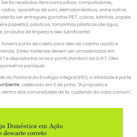
s. Serão recebidos itens como pilhas, computadores,
, rádios, aparelhos de som, eletrodomésticos, entre outros.
erão ser entregues garrafas PET, caixas, latinhas, papéis
l e papelão), plásticos, tampinhas plásticas (de água,
e, produtos de limpeza e óleo lubrificante).
, haverá ponto de coleta para óleo de cozinha usado e
nimais. Estes materiais devem ser armazenados em
ET e depositados no eco-ponto (tambor) da G.R.T. Óleo
sponível na paróquia.
e da Pastoral da Ecologia Integral (PEI), a atividade é parte
 Ambiente
, celebrado em 5 de junho. “A proposta é
eis dentro das comunidades de fé, cuidando da casa comum”,