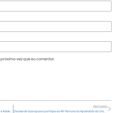
próxima vez que eu comentar.
PRÓXIMO
Paróquia Santa Teresinha acolhe Encontro Diocesano da Infância e Adolescência Missionária neste domingo (08)
Diocese de Guarapuava participa da 46ª Romaria do Apostolado da Oração em Aparecida (SP) neste final de semana