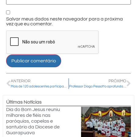
Salvar meus dados neste navegador para a próxima
vez que eu comentar.
ANTERIOR
PRÓXIMO
Mais de 120 adolescentes participam do 4º Acampamento FAC Colo de Maria
Professor Diogo Pessotto aprofunda temas eclesiais durante Encontro de Formação do Clero da Diocese de Guarapuava
Últimas Notícias
Dia do Bom Jesus reuniu
milhares de fiéis nas
paróquias, capelas e
santuário da Diocese de
Guarapuava