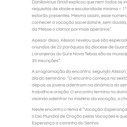
Danilavicius Grad explicou que nem todos os i
requisitos de idade e escolaridade mínima – 1º
estarão presentes. Mesmo assim, esse número 
conhecer a vocação sacerdotal é, sem dúvida,
da Messe o clamor por mais operários”.
Apesar disso, Alisson revelou que são espera
oriundos de 22 paróquias da diocese de Guar
Laranjeiras do Sul e Nova Tebas são os municí
35 inscrições”.
A programação do encontro, segundo Alisson, 
dia do seminário. “O encontro começa na sexta
depois os jovens adentram na dinâmica do se
trabalho e oração. O encontro termina no domi
visando adentrar no mistério da vocação, o ch
Neste encontro o tema é “Vocação: Esperança 
o Dia Mundial de Oração pelas Vocações e que
Esperança a caminho do Senhor.