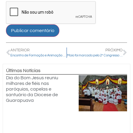
ANTERIOR
PRÓXIMO
Encontro de Formação e Animação Missionária reúne lideranças do Decanato Pitanga neste sábado
Maio foi marcado pelo 2º Congresso em honra a São José, que ocorreu na Catedral Nossa Senhora de Belém.
Últimas Notícias
Dia do Bom Jesus reuniu
milhares de fiéis nas
paróquias, capelas e
santuário da Diocese de
Guarapuava