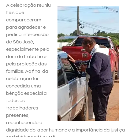
A celebração reuniu
fiéis que
compareceram
para agradecer e
pedir a intercessão
de São José,
especialmente pelo
dom do trabalho e
pela proteção das
famílias. Ao final da
celebração foi
concedida uma
bênção especial a
todos os
trabalhadores
presentes,
reconhecendo a
dignidade do labor humano e a importância da justiça