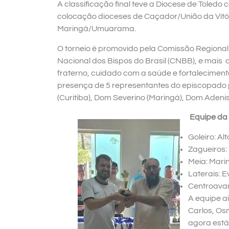
A classificação final teve a Diocese de Toled
colocação dioceses de Caçador/União da Vitór
Maringá/Umuarama.
O torneio é promovido pela Comissão Regional 
Nacional dos Bispos do Brasil (CNBB), e mais 
fraterno, cuidado com a saúde e fortaleciment
presença de 5 representantes do episcopado 
(Curitiba), Dom Severino (Maringá), Dom Adenis 
Equipe da 
Goleiro: Alt
Zagueiros:
Meia: Mari
Laterais: E
Centroava
A equipe a
Carlos, Os
agora está 