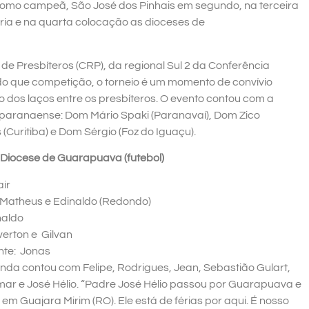
o como campeã, São José dos Pinhais em segundo, na terceira
ia e na quarta colocação as dioceses de
de Presbíteros (CRP), da regional Sul 2 da Conferência
do que competição, o torneio é um momento de convívio
o dos laços entre os presbíteros. O evento contou com a
paranaense: Dom Mário Spaki (Paranavaí), Dom Zico
(Curitiba) e Dom Sérgio (Foz do Iguaçu).
Diocese de Guarapuava (futebol)
air
 Matheus e Edinaldo (Redondo)
naldo
verton e Gilvan
nte: Jonas
inda contou com Felipe, Rodrigues, Jean, Sebastião Gulart,
mar e José Hélio. “Padre José Hélio passou por Guarapuava e
em Guajara Mirim (RO). Ele está de férias por aqui. É nosso