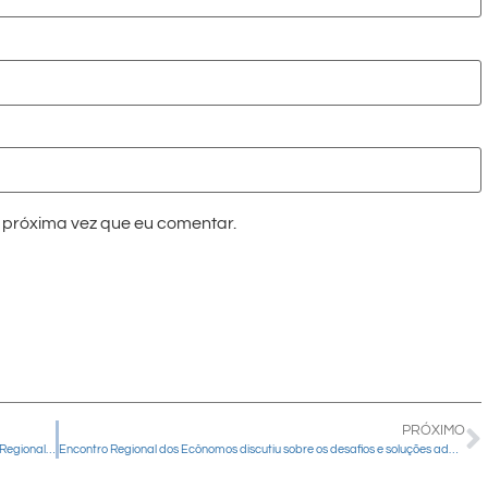
próxima vez que eu comentar.
PRÓXIMO
Profissionais da Diocese de Guarapuava participam do Encontro Regional dos Ecônomos, em Foz do Iguaçu
Encontro Regional dos Ecônomos discutiu sobre os desafios e soluções administrativas na gestão financeira das dioceses