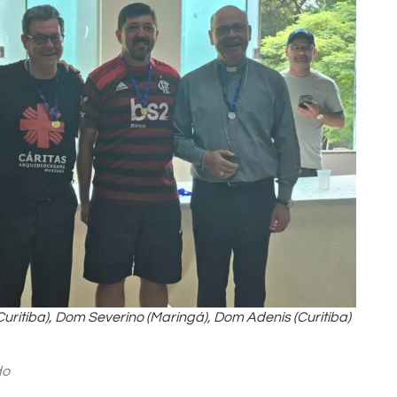
uritiba), Dom Severino (Maringá), Dom Adenis (Curitiba)
do