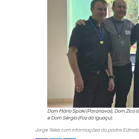
Dom Mário Spaki (Paranavaí), Dom Zico (C
e Dom Sérgio (Foz do Iguaçu).
Jorge Teles com informações do padre Edinal