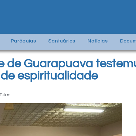
Paróquias
Santuários
Notícias
Docum
e de Guarapuava testem
de espiritualidade
Teles