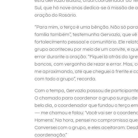
está Gervazio Baluta, atual coordenador do T
Sul, que há nove anos dedica-se à missão de a
oração do Rosário.
“Para mim, o terço é uma bênção. Não só par
família também”, testemunha Gervazio, que vê
fortalecimento pessoal e comunitário. Ele relat
grupo aconteceu por meio de um convite, e que 
errar durante a oração. “Fiquei lá atrás da Igr
bancos, com vergonha de rezar e errar. Mas, c
me aproximando, até que cheguei à frente e co
com todo o grupo”, recorda.
Com o tempo, Gervazio passou de participante 
O chamado para coordenar o grupo surgiu de
belo dia, o coordenador que fundou o terço em
— me chamou e falou: ‘Você vai ser o coorden
Homens’. Na hora, pensei no compromisso que 
Conversei com o grupo, e eles aceitaram. Desd
coordenação.”