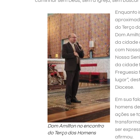
caminhar sem Deus, sem a Igreja, sem buscar as 
Enquanto i
aproximad
do Terço d
Dom Amilton
da cidade 
com Nossa 
Nossa Senh
da cidade 
Freguesia 
lugar”, de
Diocese.
Em sua fal
homens de 
ações se t
transforma
Dom Amilton no encontro
ser express
do Terço dos Homens
afirmou.