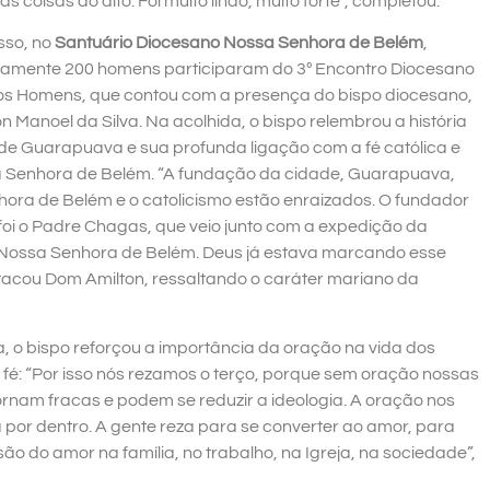
coisas do alto. Foi muito lindo, muito forte”, completou.
sso, no
Santuário Diocesano Nossa Senhora de Belém
,
amente 200 homens participaram do 3º Encontro Diocesano
os Homens, que contou com a presença do bispo diocesano,
 Manoel da Silva. Na acolhida, o bispo relembrou a história
de Guarapuava e sua profunda ligação com a fé católica e
Senhora de Belém. “A fundação da cidade, Guarapuava,
ora de Belém e o catolicismo estão enraizados. O fundador
foi o Padre Chagas, que veio junto com a expedição da
Nossa Senhora de Belém. Deus já estava marcando esse
stacou Dom Amilton, ressaltando o caráter mariano da
a, o bispo reforçou a importância da oração na vida dos
fé: “Por isso nós rezamos o terço, porque sem oração nossas
ornam fracas e podem se reduzir a ideologia. A oração nos
 por dentro. A gente reza para se converter ao amor, para
ão do amor na família, no trabalho, na Igreja, na sociedade”,