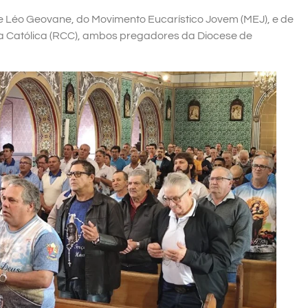
Léo Geovane, do Movimento Eucarístico Jovem (MEJ), e de
 Católica (RCC), ambos pregadores da Diocese de