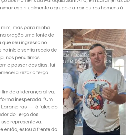
erço dos Homens da Paróquia Sant’Ana, em Laranjeiras do
nimar espiritualmente o grupo e atrair outros homens à
a mim, mas para minha
 na oração uma fonte de
a que seu ingresso no
no início sentia receio de
eja, nos penúltimos
om o passar dos dias, fui
mecei a rezar o terço
tímido a liderança ativa.
 forma inesperada. “Um
 Laranjeiras — já falecido
ador do Terço dos
isso representava.
e então, estou à frente da