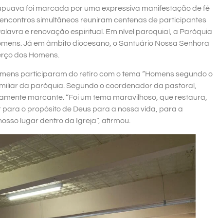
apuava foi marcada por uma expressiva manifestação de fé
encontros simultâneos reuniram centenas de participantes
lavra e renovação espiritual. Em nível paroquial, a Paróquia
Homens. Já em âmbito diocesano, o Santuário Nossa Senhora
erço dos Homens.
omens participaram do retiro com o tema “Homens segundo o
miliar da paróquia. Segundo o coordenador da pastoral,
damente marcante. “Foi um tema maravilhoso, que restaura,
 para o propósito de Deus para a nossa vida, para a
sso lugar dentro da Igreja”, afirmou.