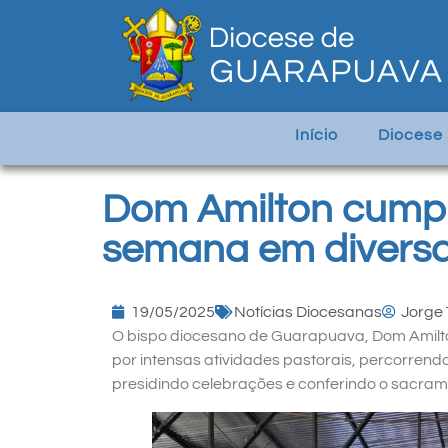
Início
Diocese
Dom Amilton cumpr
semana em diversa
19/05/2025
Notícias Diocesanas
Jorge 
O bispo diocesano de Guarapuava, Dom Amilto
por intensas atividades pastorais, percorrendo
presidindo celebrações e conferindo o sacram