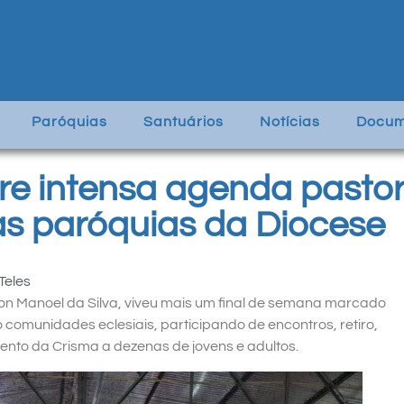
Paróquias
Santuários
Notícias
Docum
e intensa agenda pastora
s paróquias da Diocese
Teles
n Manoel da Silva, viveu mais um final de semana marcado
 comunidades eclesiais, participando de encontros, retiro,
ento da Crisma a dezenas de jovens e adultos.