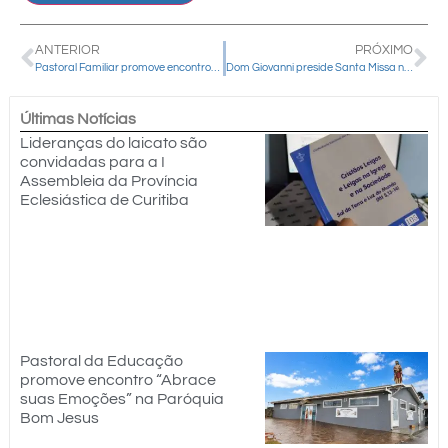
ANTERIOR
PRÓXIMO
Pastoral Familiar promove encontros e retiros pela diocese neste final de semana
Dom Giovanni preside Santa Missa na Semana Mariana da Paróquia Bom Jesus
Últimas Notícias
Lideranças do laicato são
convidadas para a I
Assembleia da Província
Eclesiástica de Curitiba
Pastoral da Educação
promove encontro “Abrace
suas Emoções” na Paróquia
Bom Jesus