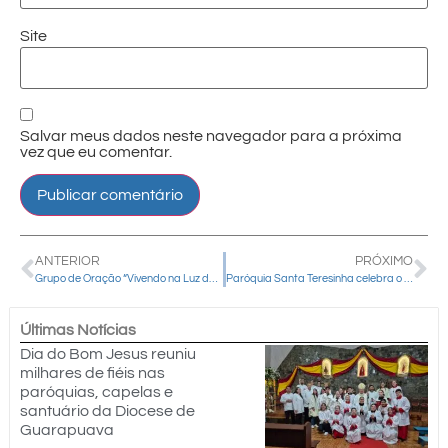
Site
Salvar meus dados neste navegador para a próxima
vez que eu comentar.
ANTERIOR
PRÓXIMO
Grupo de Oração “Vivendo na Luz do Espírito Santo” promove Novena de Pentecostes em Entre Rios
Paróquia Santa Teresinha celebra o centenário da canonização de sua padroeira
Últimas Notícias
Dia do Bom Jesus reuniu
milhares de fiéis nas
paróquias, capelas e
santuário da Diocese de
Guarapuava