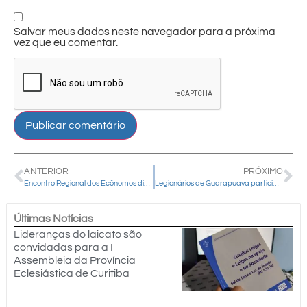
Salvar meus dados neste navegador para a próxima
vez que eu comentar.
ANTERIOR
PRÓXIMO
Encontro Regional dos Ecônomos discutiu sobre os desafios e soluções administrativas na gestão financeira das dioceses
Legionários de Guarapuava participam da 69ª Romaria Nacional da Legião de Maria, em Aparecida (SP)
Últimas Notícias
Lideranças do laicato são
convidadas para a I
Assembleia da Província
Eclesiástica de Curitiba