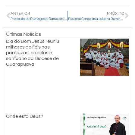
ANTERIOR
PRÓXIMO
Procissão de Domingo de Ramos é cancelada devido à chuva, mas Missa será mantida na Catedral
Pastoral Carcerária celebra Domingo de Ramos na Penitenciária Estadual de Guarapuava
Últimas Notícias
Dia do Bom Jesus reuniu
milhares de fiéis nas
paróquias, capelas e
santuário da Diocese de
Guarapuava
Onde está Deus?