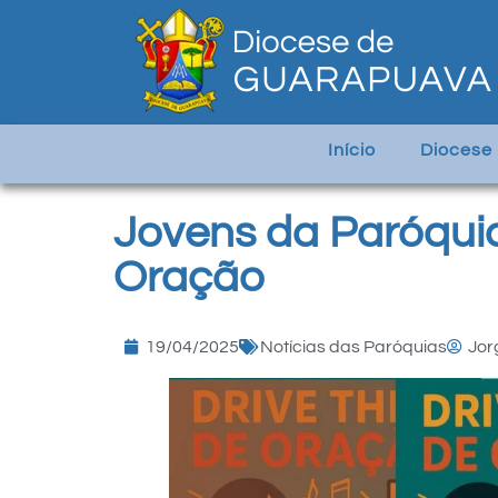
Início
Diocese
Jovens da Paróquia
Oração
19/04/2025
Notícias das Paróquias
Jor