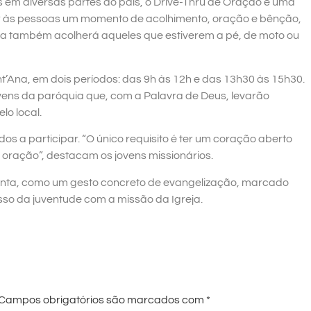
as em diversas partes do país, o Drive-Thru de Oração é uma
r às pessoas um momento de acolhimento, oração e bênção,
ca também acolherá aqueles que estiverem a pé, de moto ou
’Ana, em dois períodos: das 9h às 12h e das 13h30 às 15h30.
ovens da paróquia que, com a Palavra de Deus, levarão
lo local.
s a participar. “O único requisito é ter um coração aberto
 oração”, destacam os jovens missionários.
Santa, como um gesto concreto de evangelização, marcado
sso da juventude com a missão da Igreja.
Campos obrigatórios são marcados com
*