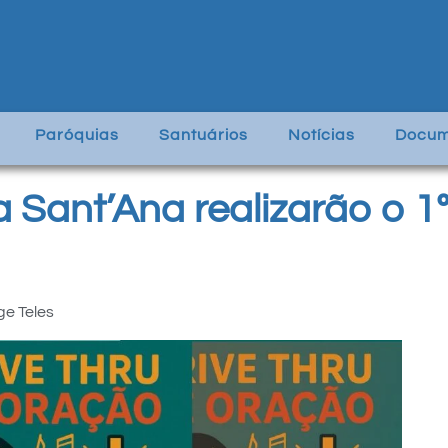
Paróquias
Santuários
Notícias
Docum
 Sant’Ana realizarão o 1º
ge Teles