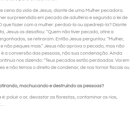
e cena da vida de Jesus, diante de uma Mulher pecadora.
er surpreendida em pecado de adultério e segundo a lei de
O que fazer com a mulher: perdoá-la ou apedrejá-la? Diante
a, Jesus os desafiou: “Quem não tiver pecado, atire a
vergonhados, se retiraram. Então Jesus perguntou: “Mulher,
 e não peques mais.” Jesus não aprova o pecado, mas não
 é a conversão das pessoas, não sua condenação. Ainda
ontinua nos dizendo: “Teus pecados estão perdoados. Vai em
 e não temos o direito de condenar, de nos tornar fiscais ou
 atirando, machucando e destruindo as pessoas?
: poluir o ar, devastar as florestas, contaminar os rios,
r…