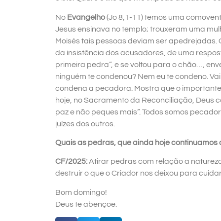
No
Evangelho
(Jo 8,1-11) temos uma comovent
Jesus ensinava no templo; trouxeram uma mulh
Moisés tais pessoas deviam ser apedrejadas. 
da insistência dos acusadores, de uma respost
primeira pedra”, e se voltou para o chão…, en
ninguém te condenou? Nem eu te condeno. Vai
condena a pecadora. Mostra que o importante
hoje, no Sacramento da Reconciliação, Deus c
paz e não peques mais”. Todos somos pecadores
juízes dos outros.
Quais as pedras, que ainda hoje continuamos
CF/2025:
Atirar pedras com relação a natureza é
destruir o que o Criador nos deixou para cuida
Bom domingo!
Deus te abençoe.