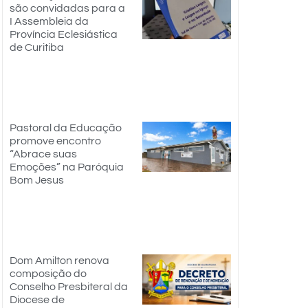
são convidadas para a
I Assembleia da
Província Eclesiástica
de Curitiba
Pastoral da Educação
promove encontro
“Abrace suas
Emoções” na Paróquia
Bom Jesus
Dom Amilton renova
composição do
Conselho Presbiteral da
Diocese de