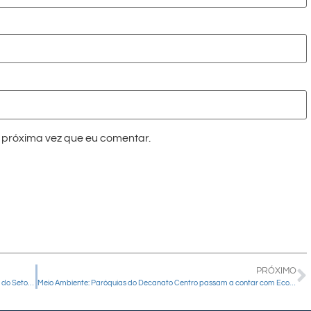
próxima vez que eu comentar.
PRÓXIMO
Paróquia São João Batista realiza assembleia com comunidades do Setor Norte, em Prudentópolis
Meio Ambiente: Paróquias do Decanato Centro passam a contar com Ecoponto para coleta de óleo usado