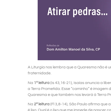
A Liturgia nos lembra que a Quaresma não é u
fraternidade.
Na
1ª leitura
(Is 43,16-21), Isaías anuncia a lib
a Terra Prometida. Esse “caminho” é imagem de
Quaresma e que também nos levará à Terra Pro
Na
2ª leitura
(Fl 3,8-14), São Paulo afirma que a
é lixo. Qual é o lixo que me impede de nascer c