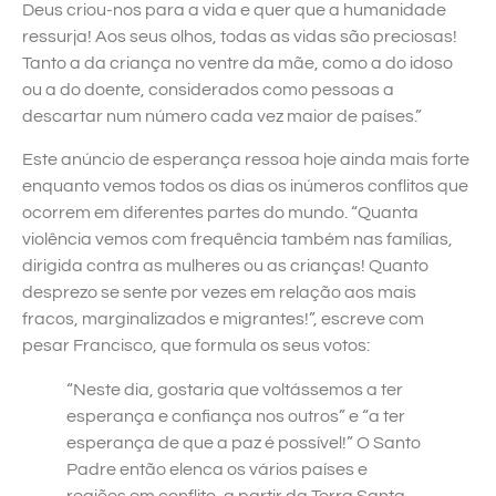
Deus criou-nos para a vida e quer que a humanidade
ressurja! Aos seus olhos, todas as vidas são preciosas!
Tanto a da criança no ventre da mãe, como a do idoso
ou a do doente, considerados como pessoas a
descartar num número cada vez maior de países.”
Este anúncio de esperança ressoa hoje ainda mais forte
enquanto vemos todos os dias os inúmeros conflitos que
ocorrem em diferentes partes do mundo. “Quanta
violência vemos com frequência também nas famílias,
dirigida contra as mulheres ou as crianças! Quanto
desprezo se sente por vezes em relação aos mais
fracos, marginalizados e migrantes!”, escreve com
pesar Francisco, que formula os seus votos:
“Neste dia, gostaria que voltássemos a ter
esperança e confiança nos outros” e “a ter
esperança de que a paz é possível!” O Santo
Padre então elenca os vários países e
regiões em conflito, a partir da Terra Santa,