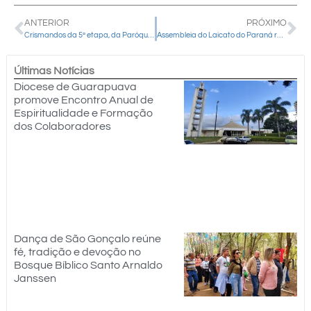
ANTERIOR
PRÓXIMO
Crismandos da 5ª etapa, da Paróquia Santa Cruz e Nossa Senhora das Dores, participam de retiro
Assembleia do Laicato do Paraná reforça missão dos leigos e elege nova diretoria
Últimas Notícias
Diocese de Guarapuava
promove Encontro Anual de
Espiritualidade e Formação
dos Colaboradores
Dança de São Gonçalo reúne
fé, tradição e devoção no
Bosque Bíblico Santo Arnaldo
Janssen