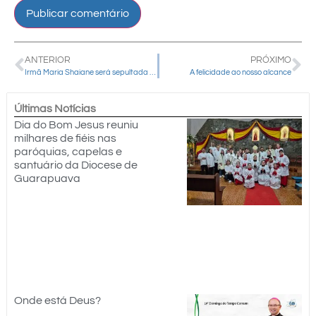
ANTERIOR
PRÓXIMO
Irmã Maria Shaiane será sepultada nesta quinta-feira (13) no cemitério das Irmãs de Maria de Schoenstatt, em Atibaia SP
A felicidade ao nosso alcance
Últimas Notícias
Dia do Bom Jesus reuniu
milhares de fiéis nas
paróquias, capelas e
santuário da Diocese de
Guarapuava
Onde está Deus?