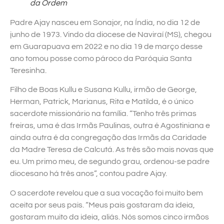
da Ordem
Padre Ajay nasceu em Sonajor, na Índia, no dia 12 de
junho de 1973. Vindo da diocese de Naviraí (MS), chegou
em Guarapuava em 2022 e no dia 19 de março desse
ano tomou posse como pároco da Paróquia Santa
Teresinha.
Filho de Boas Kullu e Susana Kullu, irmão de George,
Herman, Patrick, Marianus, Rita e Matilda, é o único
sacerdote missionário na família. “Tenho três primas
freiras, uma é das Irmãs Paulinas, outra é Agostiniana e
ainda outra é da congregação das Irmãs da Caridade
da Madre Teresa de Calcutá. As três são mais novas que
eu. Um primo meu, de segundo grau, ordenou-se padre
diocesano há três anos”, contou padre Ajay.
O sacerdote revelou que a sua vocação foi muito bem
aceita por seus pais. “Meus pais gostaram da ideia,
gostaram muito da ideia, aliás. Nós somos cinco irmãos