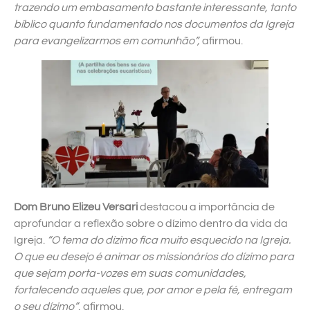
trazendo um embasamento bastante interessante, tanto
bíblico quanto fundamentado nos documentos da Igreja
para evangelizarmos em comunhão”,
afirmou.
Dom Bruno Elizeu Versari
destacou a importância de
aprofundar a reflexão sobre o dízimo dentro da vida da
Igreja.
“O tema do dízimo fica muito esquecido na Igreja.
O que eu desejo é animar os missionários do dízimo para
que sejam porta-vozes em suas comunidades,
fortalecendo aqueles que, por amor e pela fé, entregam
o seu dízimo”
, afirmou.