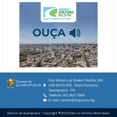
Rua Wilson Luiz Silvério Martins, 243 -
CEP 85070-670 - Bairro Santana -
Guarapuava - PR
Telefone: (42) 3623-5984
E-mail: contato@diopuava.org
Diocese de Guarapuava - Copyright ®
2026
Todos os Direitos Reservados