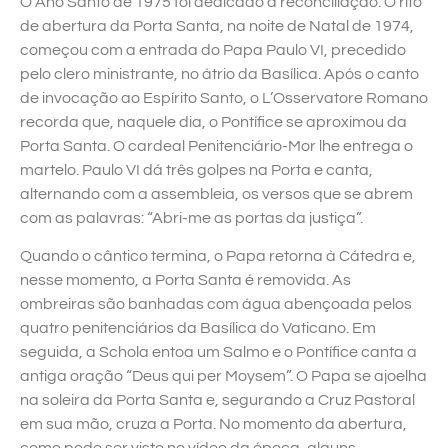
O Ano Santo de 1975 foi dedicado à reconciliação. O rito
de abertura da Porta Santa, na noite de Natal de 1974,
começou com a entrada do Papa Paulo VI, precedido
pelo clero ministrante, no átrio da Basílica. Após o canto
de invocação ao Espírito Santo, o L’Osservatore Romano
recorda que, naquele dia, o Pontífice se aproximou da
Porta Santa. O cardeal Penitenciário-Mor lhe entrega o
martelo. Paulo VI dá três golpes na Porta e canta,
alternando com a assembleia, os versos que se abrem
com as palavras: “Abri-me as portas da justiça”.
Quando o cântico termina, o Papa retorna à Cátedra e,
nesse momento, a Porta Santa é removida. As
ombreiras são banhadas com água abençoada pelos
quatro penitenciários da Basílica do Vaticano. Em
seguida, a Schola entoa um Salmo e o Pontífice canta a
antiga oração “Deus qui per Moysem”. O Papa se ajoelha
na soleira da Porta Santa e, segurando a Cruz Pastoral
em sua mão, cruza a Porta. No momento da abertura,