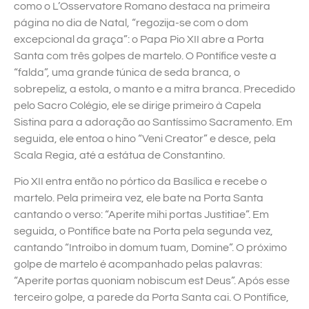
como o L’Osservatore Romano destaca na primeira
página no dia de Natal, “regozija-se com o dom
excepcional da graça”: o Papa Pio XII abre a Porta
Santa com três golpes de martelo. O Pontífice veste a
“falda”, uma grande túnica de seda branca, o
sobrepeliz, a estola, o manto e a mitra branca. Precedido
pelo Sacro Colégio, ele se dirige primeiro à Capela
Sistina para a adoração ao Santíssimo Sacramento. Em
seguida, ele entoa o hino “Veni Creator” e desce, pela
Scala Regia, até a estátua de Constantino.
Pio XII entra então no pórtico da Basílica e recebe o
martelo. Pela primeira vez, ele bate na Porta Santa
cantando o verso: “Aperite mihi portas Justitiae”. Em
seguida, o Pontífice bate na Porta pela segunda vez,
cantando “Introibo in domum tuam, Domine”. O próximo
golpe de martelo é acompanhado pelas palavras:
“Aperite portas quoniam nobiscum est Deus”. Após esse
terceiro golpe, a parede da Porta Santa cai. O Pontífice,