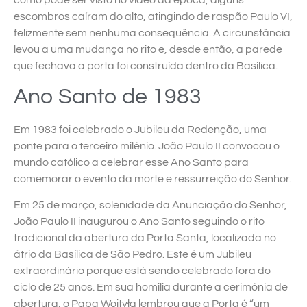
como pode ser visto no vídeo da época, alguns
escombros caíram do alto, atingindo de raspão Paulo VI,
felizmente sem nenhuma consequência. A circunstância
levou a uma mudança no rito e, desde então, a parede
que fechava a porta foi construída dentro da Basílica.
Ano Santo de 1983
Em 1983 foi celebrado o Jubileu da Redenção, uma
ponte para o terceiro milênio. João Paulo II convocou o
mundo católico a celebrar esse Ano Santo para
comemorar o evento da morte e ressurreição do Senhor.
Em 25 de março, solenidade da Anunciação do Senhor,
João Paulo II inaugurou o Ano Santo seguindo o rito
tradicional da abertura da Porta Santa, localizada no
átrio da Basílica de São Pedro. Este é um Jubileu
extraordinário porque está sendo celebrado fora do
ciclo de 25 anos. Em sua homilia durante a cerimônia de
abertura, o Papa Wojtyła lembrou que a Porta é “um