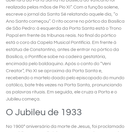
abertura da Porta Santa na Basílica do Vaticano foi
realizada pelas mãos de Pio XI”. Com a função solene,
escreve o jornal da Santa Sé relatando aquele dia, “o
Ano Santo começou”. O rito ocorre no pórtico da Basílica
de São Pedro: à esquerda da Porta Santa está o Trono
Papal em frente às tribunas reais. No final do pórtico
está o coro da Capela Musical Pontifícia. Em frente à
estátua de Constantino, antes de entrar no pórtico da
Basílica, o Pontífice sobe na cadeira gestatória,
encimada pelo baldaquino. Após o canto do “Veni
Creator”, Pio XI se aproxima da Porta Santa e,
recebendo o martelo doado pelo episcopado do mundo
católico, bate três vezes na Porta Santa, pronunciando
as palavras rituais. Em seguida, ele cruza a Porta e o
Jubileu começa.
O Jubileu de 1933
No 1900º aniversário da morte de Jesus, foi proclamado