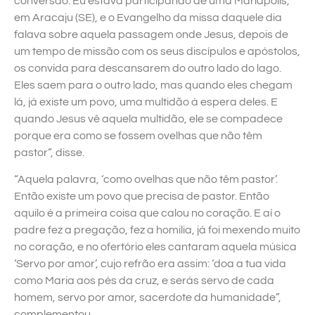
conversão. Eu estava participando de uma Mariápolis,
em Aracaju (SE), e o Evangelho da missa daquele dia
falava sobre aquela passagem onde Jesus, depois de
um tempo de missão com os seus discípulos e apóstolos,
os convida para descansarem do outro lado do lago.
Eles saem para o outro lado, mas quando eles chegam
lá, já existe um povo, uma multidão à espera deles. E
quando Jesus vê aquela multidão, ele se compadece
porque era como se fossem ovelhas que não têm
pastor”, disse.
“Aquela palavra, ‘como ovelhas que não têm pastor’.
Então existe um povo que precisa de pastor. Então
aquilo é a primeira coisa que calou no coração. E aí o
padre fez a pregação, fez a homilia, já foi mexendo muito
no coração, e no ofertório eles cantaram aquela música
‘Servo por amor’, cujo refrão era assim: ‘doa a tua vida
como Maria aos pés da cruz, e serás servo de cada
homem, servo por amor, sacerdote da humanidade”,
complementou.