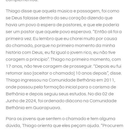
Thiago disse que aquela música e passagem, foi como
se Deus falasse dentro do seu coração dizendo que
havia um povo à espera de pastores, e que ele poderia
ser um pastor que aquele povo esperava. “Então ali foi a
primeira vez. Eu lembro que eu chorei muito por causa
do chamado, porque no primeiro momento da minha
história com Deus, eu fiz igual o jovem rico, eu não tive
coragem a princípio”. Thiago no primeiro momento, com
17 anos, não teve coragem de prosseguir. “Depois eu fui
retomar isso [aceitar o chamado] 10 anos depois”, disse.
Thiago ingressou na Comunidade Bethânia em 2011,
onde passou pela formação inicial para o carisma de
Bethânia e depois seguiu seus estudos. No dia 02 de
Junho de 2024, foi ordenado diácono na Comunidade
Bethânia em Guarapuava.
Para os jovens que sentem o chamado e tem alguma
dúvida, Thiago orienta que eles peçam ajuda. “Procurem