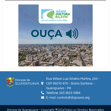
Rua Wilson Luiz Silvério Martins, 243 -
CEP 85070-670 - Bairro Santana -
Guarapuava - PR
Telefone: (42) 3623-5984
E-mail: contato@diopuava.org
Diocese de Guarapuava - Copyright ®
2026
Todos os Direitos Reservados