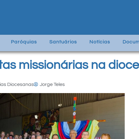
Paróquias
Santuários
Notícias
Docum
tas missionárias na dioc
ias Diocesanas
Jorge Teles