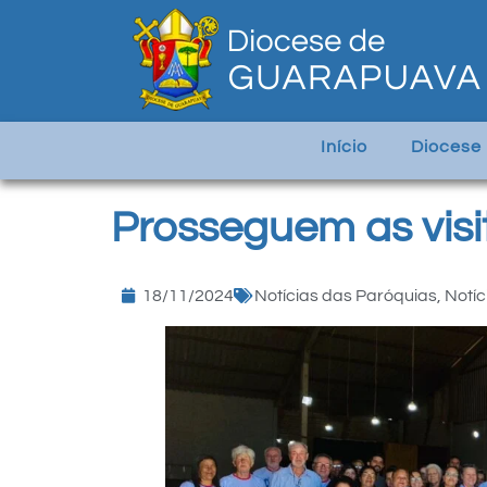
Início
Diocese
Prosseguem as visi
18/11/2024
Notícias das Paróquias
,
Notíc