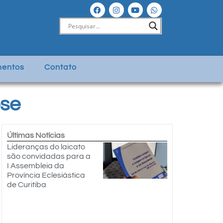
entos
Contato
ese
Últimas Notícias
Lideranças do laicato
são convidadas para a
I Assembleia da
Província Eclesiástica
de Curitiba