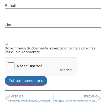
E-mail
*
Site
Salvar meus dados neste navegador para a próxima
vez que eu comentar.
ANTERIOR
PRÓXIMO
Comunidades da Diocese de Guarapuava promovem atividades religiosas e festivas neste domingo, 31 de maio
Paróquia de Pinhão iniciou nesta sexta-feira, 29 de maio, o Novenário do Divino em clima de Jubileu