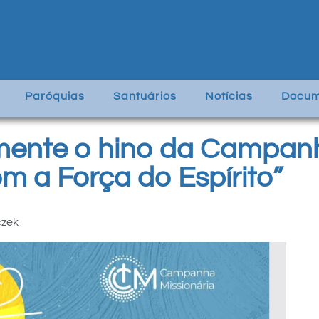
Paróquias
Santuários
Notícias
Docum
lmente o hino da Campan
om a Força do Espírito”
czek