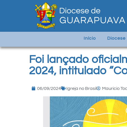
Início
Diocese
Foi lançado oficia
2024, intitulado “C
06/09/2024
Igreja no Brasil
Mauricio To