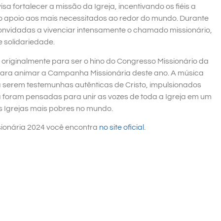
a fortalecer a missão da Igreja, incentivando os fiéis a
no apoio aos mais necessitados ao redor do mundo. Durante
onvidadas a vivenciar intensamente o chamado missionário,
 solidariedade.
originalmente para ser o hino do Congresso Missionário da
a para animar a Campanha Missionária deste ano. A música
s a serem testemunhas autênticas de Cristo, impulsionados
tra foram pensadas para unir as vozes de toda a Igreja em um
 Igrejas mais pobres no mundo.
ionária 2024 você encontra
no site oficial
.