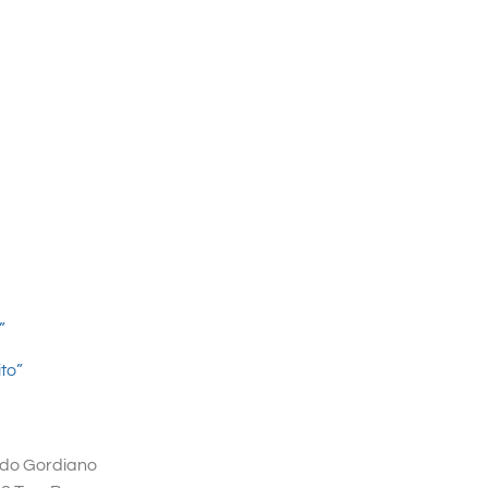
”
to”
ndo Gordiano