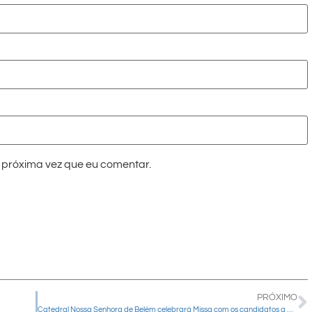
próxima vez que eu comentar.
PRÓXIMO
Catedral Nossa Senhora de Belém celebrará Missa com os candidatos a prefeito e vereador de Guarapuava