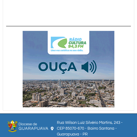
Rua Wilson Luiz Silvério Martins, 243 -
CEP 85070-670 - Bairro Santana -
Guarapuava - PR