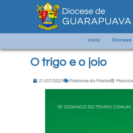
Início
Diocese
O trigo e o joio
21/07/2023
Palavras do Pastor
Maurici