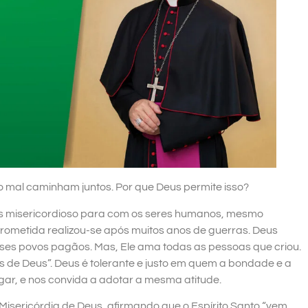
 mal caminham juntos. Por que Deus permite isso?
s misericordioso para com os seres humanos, mesmo
prometida realizou-se após muitos anos de guerras. Deus
esses povos pagãos. Mas, Ele ama todas as pessoas que criou.
 de Deus”. Deus é tolerante e justo em quem a bondade e a
gar, e nos convida a adotar a mesma atitude.
Misericórdia de Deus, afirmando que o Espírito Santo “vem