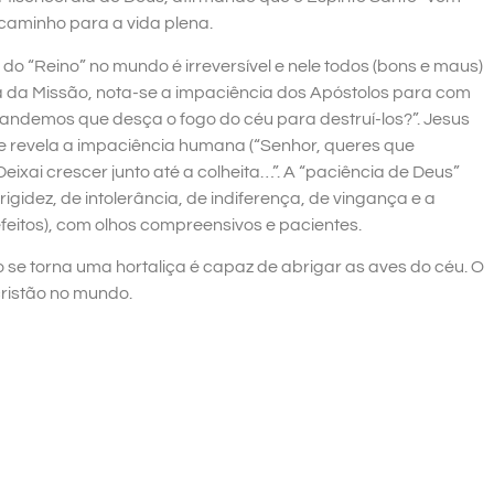
 caminho para a vida plena.
 do “Reino” no mundo é irreversível e nele todos (bons e maus)
a da Missão, nota-se a impaciência dos Apóstolos para com
ndemos que desça o fogo do céu para destruí-los?”. Jesus
de revela a impaciência humana (“Senhor, queres que
eixai crescer junto até a colheita…”. A “paciência de Deus”
 rigidez, de intolerância, de indiferença, de vingança e a
feitos), com olhos compreensivos e pacientes.
 se torna uma hortaliça é capaz de abrigar as aves do céu. O
cristão no mundo.