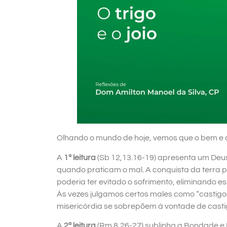
Olhando o mundo de hoje, vemos que o bem e o
A
1ª leitura
(Sb 12,13.16-19) apresenta um Deu
quando praticam o mal. A conquista da terra 
poderia ter evitado o sofrimento, eliminando 
Às vezes julgamos certos males como “castigos
misericórdia se sobrepõem à vontade de casti
A
2ª leitura
(Rm 8,26-27) sublinha a Bondade e 