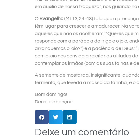
em auxílio de nossa fraqueza”, nos guiando no
O
Evangelho
(Mt 13,24-43) fala que a presença
têm lugar para crescer e amadurecer. Na volt
aqueles que não os acolheram: “Queres que ma
responde com a parábola do trigo e o joio, on
arranquemos o joio?”) e a paciência de Deus: “D
com o joio nos convida a rejeitar as atitudes de
contemplar os irmãos (com as suas falhas e de
A semente de mostarda, insignificante, quando
fermento, que leveda a massa da farinha, é o 
Bom domingo!
Deus te abençoe.
Deixe um comentário