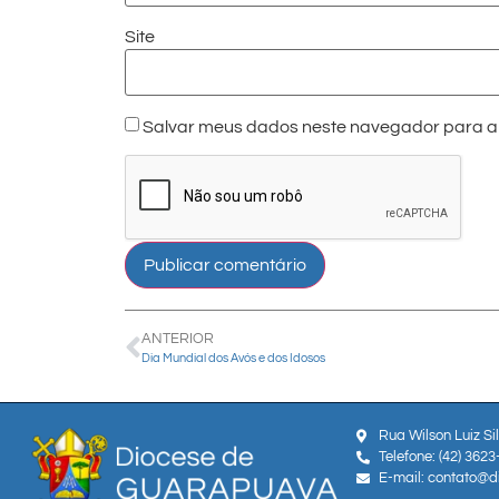
Site
Salvar meus dados neste navegador para a 
ANTERIOR
Dia Mundial dos Avós e dos Idosos
Rua Wilson Luiz Si
Telefone: (42) 362
E-mail: contato@d