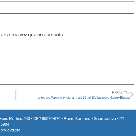
próxima vez que eu comentar.
PRÓXIMO
Igreja do Paraná enviará mais 25 mil Bíblias para Guiné-Bissau
lvério Martins, 243 - CEP 85070-670 - Bairro Santana - Guarapuava - PR
3-5984
iopuava.org