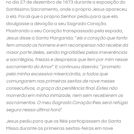
no dia 27 de dezembro de 1673 durante a exposição do
Santíssimo Sacramento, onde o próprio Jesus apareceu
a ela. Foi ali que o próprio Senhor pediu para que ela
divulgasse a devoção a seu Sagrado Coração.
Mostrando o seu Coração transpassado pela espada,
Jesus disse a Santa Margarida: “
eis o coração que tanto
tem amado os homens e em recompensa não recebe da
maior parte deles, senão ingratidões pelas irreverências
e sacrilégios, friezas e desprezos que tem por mim nesse
sacramento do Amor
”. E continuou dizendo: “
prometo
pela minha excessiva misericórdia, a todos que
comungarem nas primeiras sextas de nove meses
consecutivos, a graça da penitência final. Estes não
morrerão em minha inimizade, nem sem receberem os
sacramentos. O meu Sagrado Coração lhes será refúgio
seguro nessa última hora
”.
Jesus pediu para que os fiéis participassem da Santa
Missa durante as primeiras sextas-feiras em nove