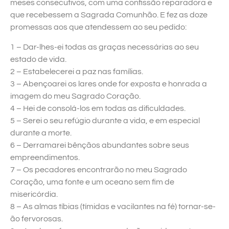
meses consecutivos, com uma confissão reparadora e
que recebessem a Sagrada Comunhão. E fez as doze
promessas aos que atendessem ao seu pedido:
1 – Dar-lhes-ei todas as graças necessárias ao seu
estado de vida.
2 – Estabelecerei a paz nas famílias.
3 – Abençoarei os lares onde for exposta e honrada a
imagem do meu Sagrado Coração.
4 – Hei de consolá-los em todas as dificuldades.
5 – Serei o seu refúgio durante a vida, e em especial
durante a morte.
6 – Derramarei bênçãos abundantes sobre seus
empreendimentos.
7 – Os pecadores encontrarão no meu Sagrado
Coração, uma fonte e um oceano sem fim de
misericórdia.
8 – As almas tíbias (tímidas e vacilantes na fé) tornar-se-
ão fervorosas.