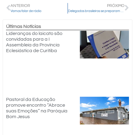
ANTERIOR
PRÓXIMO
Vamos falar de rádio
Delegados brasileiros se preparam para Assembleia Regional do Sínodo do Cone Sul
Últimas Notícias
Lideranças do laicato são
convidadas para a I
Assembleia da Província
Eclesiástica de Curitiba
Pastoral da Educação
promove encontro “Abrace
suas Emoções” na Paróquia
Bom Jesus