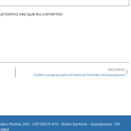
próxima vez que eu comentar.
PRÓXIMO
Confira a programação da Festa da Padroeira de Guarapuava
lvério Martins, 243 - CEP 85070-670 - Bairro Santana - Guarapuava - PR
3-5984