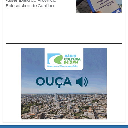
Assembleia da Província
Eclesiástica de Curitiba