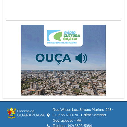
Rua Wilson Luiz Silvério Martins, 243 -
CEP 85070-670 - Bairro Santana -
Guarapuava - PR
Telefone: (42) 3623-5984