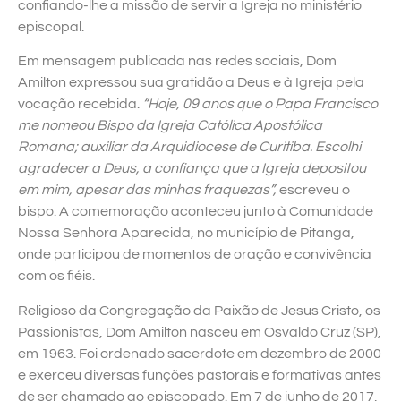
confiando-lhe a missão de servir a Igreja no ministério
episcopal.
Em mensagem publicada nas redes sociais, Dom
Amilton expressou sua gratidão a Deus e à Igreja pela
vocação recebida.
“Hoje, 09 anos que o Papa Francisco
me nomeou Bispo da Igreja Católica Apostólica
Romana; auxiliar da Arquidiocese de Curitiba. Escolhi
agradecer a Deus, a confiança que a Igreja depositou
em mim, apesar das minhas fraquezas”,
escreveu o
bispo. A comemoração aconteceu junto à Comunidade
Nossa Senhora Aparecida, no município de Pitanga,
onde participou de momentos de oração e convivência
com os fiéis.
Religioso da Congregação da Paixão de Jesus Cristo, os
Passionistas, Dom Amilton nasceu em Osvaldo Cruz (SP),
em 1963. Foi ordenado sacerdote em dezembro de 2000
e exerceu diversas funções pastorais e formativas antes
de ser chamado ao episcopado. Em 7 de junho de 2017,