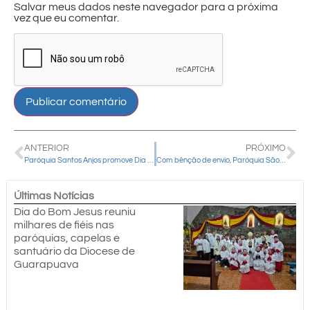
Salvar meus dados neste navegador para a próxima
vez que eu comentar.
ANTERIOR
PRÓXIMO
Paróquia Santos Anjos promove Dia do Descarte Correto e arrecada agasalhos para famílias necessitadas
Com bênção de envio, Paróquia São Miguel Arcanjo abre inscrições para o seu primeiro Retiro Homens de Fé
Últimas Notícias
Dia do Bom Jesus reuniu
milhares de fiéis nas
paróquias, capelas e
santuário da Diocese de
Guarapuava