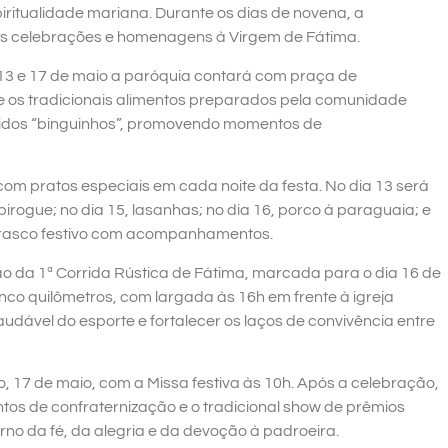
piritualidade mariana. Durante os dias de novena, a
s celebrações e homenagens à Virgem de Fátima.
 13 e 17 de maio a paróquia contará com praça de
re os tradicionais alimentos preparados pela comunidade
hecidos “binguinhos”, promovendo momentos de
m pratos especiais em cada noite da festa. No dia 13 será
irogue; no dia 15, lasanhas; no dia 16, porco à paraguaia; e
rrasco festivo com acompanhamentos.
o da 1ª Corrida Rústica de Fátima, marcada para o dia 16 de
inco quilômetros, com largada às 16h em frente à igreja
 saudável do esporte e fortalecer os laços de convivência entre
 17 de maio, com a Missa festiva às 10h. Após a celebração,
tos de confraternização e o tradicional show de prêmios
no da fé, da alegria e da devoção à padroeira.