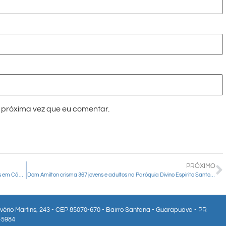
próxima vez que eu comentar.
PRÓXIMO
Jantar dançante em homenagem ao Dia das Mães reúne famílias em Cândido de Abreu
Dom Amilton crisma 367 jovens e adultos na Paróquia Divino Espírito Santo, em Pinhão
lvério Martins, 243 - CEP 85070-670 - Bairro Santana - Guarapuava - PR
3-5984