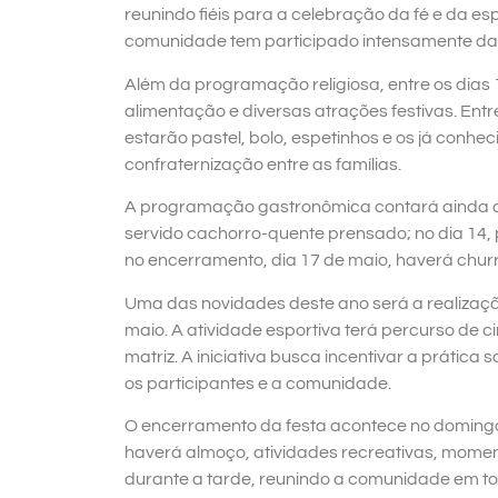
reunindo fiéis para a celebração da fé e da es
comunidade tem participado intensamente da
Além da programação religiosa, entre os dias
alimentação e diversas atrações festivas. Ent
estarão pastel, bolo, espetinhos e os já con
confraternização entre as famílias.
A programação gastronômica contará ainda co
servido cachorro-quente prensado; no dia 14, p
no encerramento, dia 17 de maio, haverá chu
Uma das novidades deste ano será a realizaçã
maio. A atividade esportiva terá percurso de c
matriz. A iniciativa busca incentivar a prática
os participantes e a comunidade.
O encerramento da festa acontece no domingo,
haverá almoço, atividades recreativas, momen
durante a tarde, reunindo a comunidade em tor