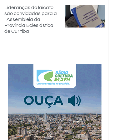
Lideranças do laicato
são convidadas para a
I Assembleia da
Província Eclesiástica
de Curitiba