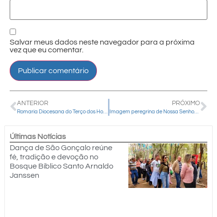
Salvar meus dados neste navegador para a próxima
vez que eu comentar.
ANTERIOR
PRÓXIMO
Romaria Diocesana do Terço dos Homens deve reunir mais de 200 participantes em Guarapuava
Imagem peregrina de Nossa Senhora de Belém visita a Paróquia São Luiz Gonzaga e São Carlo Acutis
Últimas Notícias
Dança de São Gonçalo reúne
fé, tradição e devoção no
Bosque Bíblico Santo Arnaldo
Janssen