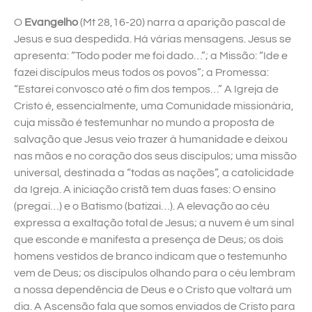
O
Evangelho
(Mt 28,16-20) narra a aparição pascal de
Jesus e sua despedida. Há várias mensagens. Jesus se
apresenta: “Todo poder me foi dado…”; a Missão: “Ide e
fazei discípulos meus todos os povos”; a Promessa:
“Estarei convosco até o fim dos tempos…” A Igreja de
Cristo é, essencialmente, uma Comunidade missionária,
cuja missão é testemunhar no mundo a proposta de
salvação que Jesus veio trazer à humanidade e deixou
nas mãos e no coração dos seus discípulos; uma missão
universal, destinada a “todas as nações”, a catolicidade
da Igreja. A iniciação cristã tem duas fases: O ensino
(pregai…) e o Batismo (batizai…). A elevação ao céu
expressa a exaltação total de Jesus; a nuvem é um sinal
que esconde e manifesta a presença de Deus; os dois
homens vestidos de branco indicam que o testemunho
vem de Deus; os discípulos olhando para o céu lembram
a nossa dependência de Deus e o Cristo que voltará um
dia. A Ascensão fala que somos enviados de Cristo para