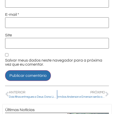
E-mail
*
Site
Salvar meus dados neste navegador para a próxima
vez que eu comentar.
ANTERIOR
PRÓXIMO
Dois filhos entregues a Deus: Dona Lindacir verá Anderson e Emerson serem ordenados padres no mesmo dia
Irmãos Anderson e Emerson serão ordenados sacerdotes neste sábado
Últimas Notícias