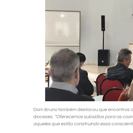
Dom Bruno também destacou que encontros co
dioceses.
“Oferecemos subsídios para os coor
aqueles que estão construindo essa conscien