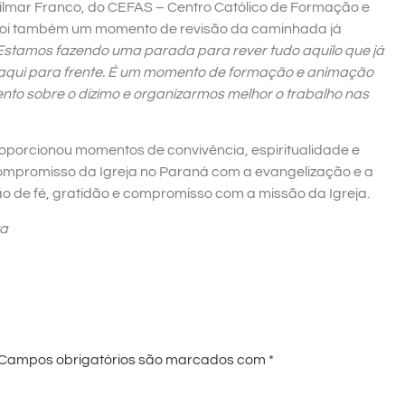
dilmar Franco, do CEFAS – Centro Católico de Formação e
l foi também um momento de revisão da caminhada já
Estamos fazendo uma parada para rever tudo aquilo que já
 daqui para frente. É um momento de formação e animação
to sobre o dízimo e organizarmos melhor o trabalho nas
roporcionou momentos de convivência, espiritualidade e
 compromisso da Igreja no Paraná com a evangelização e a
o de fé, gratidão e compromisso com a missão da Igreja.
va
Campos obrigatórios são marcados com
*