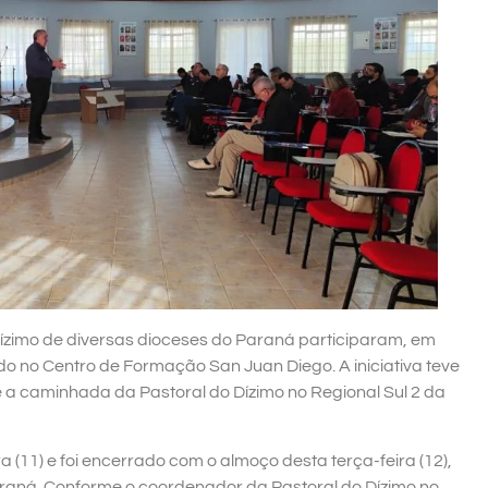
ízimo de diversas dioceses do Paraná participaram, em
o no Centro de Formação San Juan Diego. A iniciativa teve
bre a caminhada da Pastoral do Dízimo no Regional Sul 2 da
a (11) e foi encerrado com o almoço desta terça-feira (12),
raná. Conforme o coordenador da Pastoral do Dízimo no