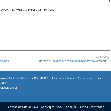
próxima vez que eu comentar.
PRÓXIMO
Dom Amilton preside Missa pelo Dia Mundial das Comunicações Sociais em Guarapuava
Padres do Decanato Laranjeiras se reúnem em Virmond
lvério Martins, 243 - CEP 85070-670 - Bairro Santana - Guarapuava - PR
3-5984
iopuava.org
Diocese de Guarapuava - Copyright ®
2026
Todos os Direitos Reservados