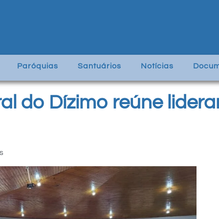
Paróquias
Santuários
Notícias
Docum
al do Dízimo reúne lide
s