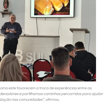
mo este favorecem a troca de experiências entre as
denadores e partilhamos caminhos percorridos para ajudar
tização nas comunidades”
, afirmou.