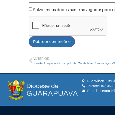
Salvar meus dados neste navegador para a 
ANTERIOR
Rua Wilson Luiz Si
Telefone: (42) 362
E-mail: contato@d