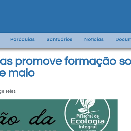
Paróquias
Santuários
Notícias
Docum
ras promove formação so
de maio
ge Teles