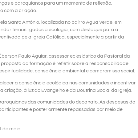
ranças e paroquianos para um momento de reflexão,
o com a criação.
la Santo Antônio, localizada no bairro Água Verde, em
fundar temas ligados à ecologia, com destaque para a
entivada pela Igreja Católica, especialmente a partir da
erson Paulo Aguiar, assessor eclesiástico da Pastoral da
A proposta da formação é refletir sobre a responsabilidade
spiritualidade, consciência ambiental e compromisso social.
alecer a consciência ecológica nas comunidades e incentivar
 criação, à luz do Evangelho e da Doutrina Social da Igreja.
e paroquianos das comunidades do decanato. As despesas da
participantes e posteriormente repassadas por meio de
1 de maio.