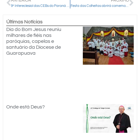
ANTERIOR
PRÓXIMO
9º Intereclesial das CEBs do Paraná em Curitiba contou com a participação de quatro pessoas da Diocese de Guarapuava
Festa das Colheitas abrirá comemorações jubilares no Santuário Nossa Senhora da Salete
Últimas Notícias
Dia do Bom Jesus reuniu
milhares de fiéis nas
paróquias, capelas e
santuário da Diocese de
Guarapuava
Onde está Deus?