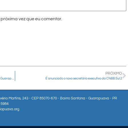
próxima vez que eu comentar.
PRÓXIMO
Formação missionária fortalece assessores da IAM na Diocese de Guarapuava
É anunciado o novo secretário executivo da CNBB Sul 2
lvério Martins, 243 - CEP 85070-670 - Bairro Santana - Guarapuava - PR
3-5984
iopuava.org