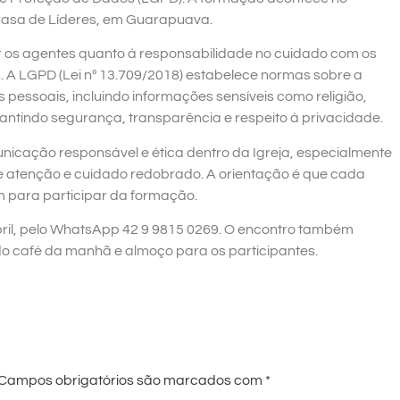
 Casa de Líderes, em Guarapuava.
ar os agentes quanto à responsabilidade no cuidado com os
. A LGPD (Lei nº 13.709/2018) estabelece normas sobre a
pessoais, incluindo informações sensíveis como religião,
antindo segurança, transparência e respeito à privacidade.
unicação responsável e ética dentro da Igreja, especialmente
ge atenção e cuidado redobrado. A orientação é que cada
 para participar da formação.
 abril, pelo WhatsApp 42 9 9815 0269. O encontro também
o café da manhã e almoço para os participantes.
Campos obrigatórios são marcados com
*