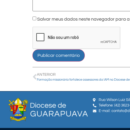
Salvar meus dados neste navegador para a 
ANTERIOR
Rua Wilson Luiz Si
Telefone: (42) 362
E-mail: contato@d