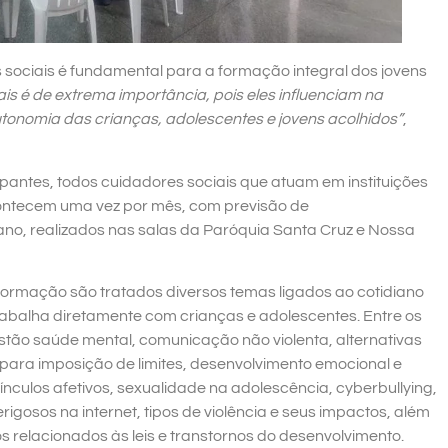
sociais é fundamental para a formação integral dos jovens
is é de extrema importância, pois eles influenciam na
onomia das crianças, adolescentes e jovens acolhidos”
,
ipantes, todos cuidadores sociais que atuam em instituições
contecem uma vez por mês, com previsão de
no, realizados nas salas da Paróquia Santa Cruz e Nossa
formação são tratados diversos temas ligados ao cotidiano
abalha diretamente com crianças e adolescentes. Entre os
stão saúde mental, comunicação não violenta, alternativas
 para imposição de limites, desenvolvimento emocional e
vínculos afetivos, sexualidade na adolescência, cyberbullying,
rigosos na internet, tipos de violência e seus impactos, além
s relacionados às leis e transtornos do desenvolvimento.