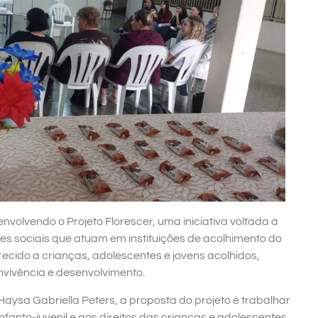
olvendo o Projeto Florescer, uma iniciativa voltada à
sociais que atuam em instituições de acolhimento do
erecido a crianças, adolescentes e jovens acolhidos,
vivência e desenvolvimento.
Haysa Gabriella Peters, a proposta do projeto é trabalhar
fanto-juvenil e aos direitos das crianças e adolescentes.