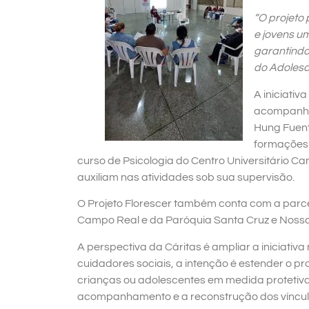
“O projeto
e jovens u
garantindo 
do Adolesc
A iniciativ
acompanha 
Hung Fuent
formações 
curso de Psicologia do Centro Universitário 
auxiliam nas atividades sob sua supervisão.
O Projeto Florescer também conta com a parcer
Campo Real e da Paróquia Santa Cruz e Nossa
A perspectiva da Cáritas é ampliar a iniciativ
cuidadores sociais, a intenção é estender o pr
crianças ou adolescentes em medida protetiva 
acompanhamento e a reconstrução dos vínculo