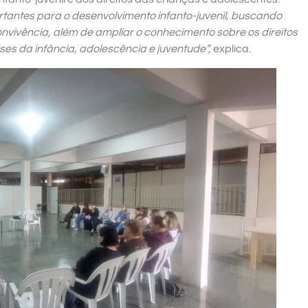
tantes para o desenvolvimento infanto-juvenil, buscando
onvivência, além de ampliar o conhecimento sobre os direitos
ses da infância, adolescência e juventude”,
explica.