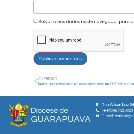
Salvar meus dados neste navegador para a 
ANTERIOR
Rua Wilson Luiz Si
Telefone: (42) 362
E-mail: contato@d