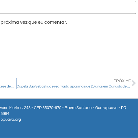
próxima vez que eu comentar.
PRÓXIMO
Retiros quaresmais com o bispo reúnem mais de 3.500 fiéis na Diocese de Guarapuava
Capela São Sebastião é reativada após mais de 20 anos em Cândido de Abreu
lvério Martins, 243 - CEP 85070-670 - Bairro Santana - Guarapuava - PR
3-5984
iopuava.org