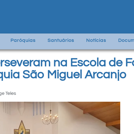
Paróquias
Santuários
Notícias
Docum
erseveram na Escola de 
óquia São Miguel Arcanjo
ge Teles