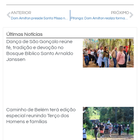
ANTERIOR
PRÓXIMO
Dom Amilton preside Santa Missa no primeiro retiro “Mulheres de Fé” na Diocese de Guarapuava
Pitanga: Dom Amilton realiza formação sobre sinodalidade, comunhão e dízimo
Últimas Notícias
Dança de São Gonçalo reúne
fé, tradição e devoção no
Bosque Bíblico Santo Arnaldo
Janssen
Caminho de Belém terá edição
especial reunindo Terço dos
Homens e famílias