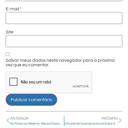
E-mail
*
Site
Salvar meus dados neste navegador para a próxima
vez que eu comentar.
ANTERIOR
PRÓXIMO
No Passo da Reserva, fiéis participam do primeiro Retiro Quaresmal com o Bispo em 2026
Diocese de Guarapuava participa de Encontro Regional sobre Catequese Inclusiva no Paraná